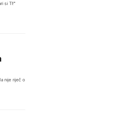
i si TI!"
a
 nije riječ o