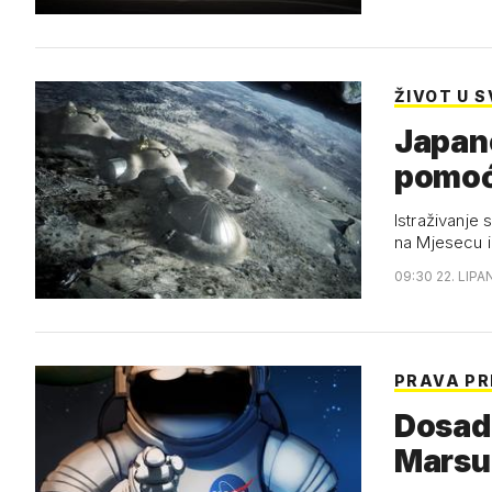
ŽIVOT U 
Japanc
pomoć
Istraživanje 
na Mjesecu i
09:30 22. LIPA
PRAVA PR
Dosadn
Marsu