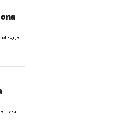
nona
nal koji je
a
vemirsku