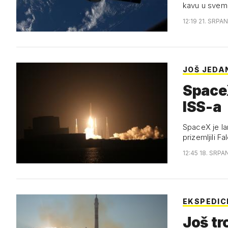
kavu u svemi
12:19 21. SRPAN
JOŠ JEDA
SpaceX
ISS-a
SpaceX je la
prizemljili F
12:45 18. SRPA
EKSPEDIC
Još tr