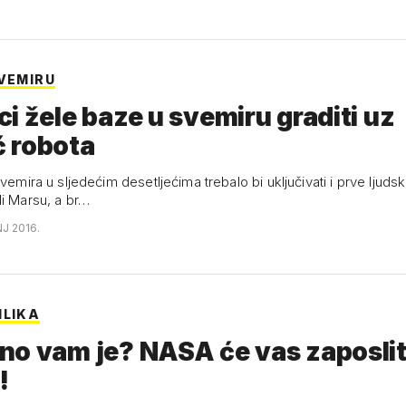
SVEMIRU
i žele baze u svemiru graditi uz
 robota
svemira u sljedećim desetljećima trebalo bi uključivati i prve lju
li Marsu, a br…
NJ 2016.
ILIKA
o vam je? NASA će vas zaposlit
!