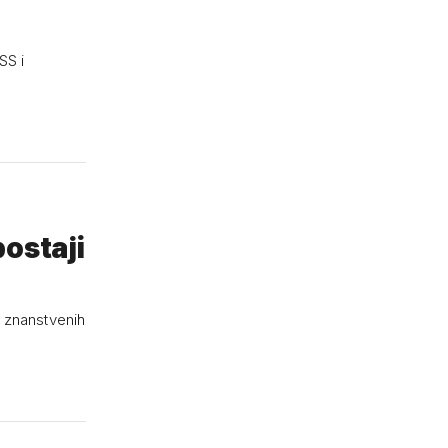
SS i
postaji
0 znanstvenih