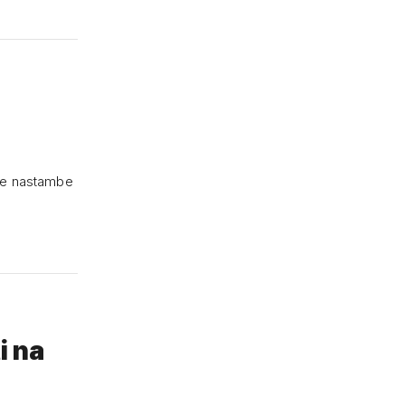
dske nastambe
i na