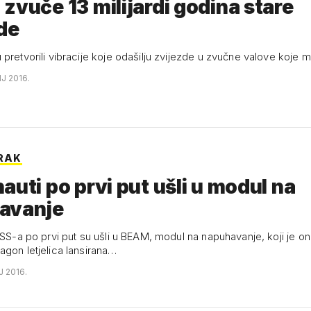
zvuče 13 milijardi godina stare
de
 pretvorili vibracije koje odašilju zvijezde u zvučne valove koje
NJ 2016.
ORAK
auti po prvi put ušli u modul na
avanje
ISS-a po prvi put su ušli u BEAM, modul na napuhavanje, koji je on
agon letjelica lansirana…
J 2016.