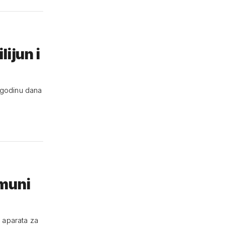
ijun i
e godinu dana
imuni
e aparata za