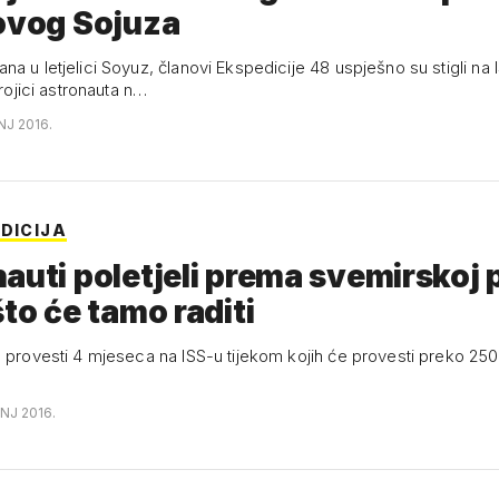
ovog Sojuza
a u letjelici Soyuz, članovi Ekspedicije 48 uspješno su stigli na I
trojici astronauta n…
NJ 2016.
EDICIJA
auti poletjeli prema svemirskoj 
što će tamo raditi
e provesti 4 mjeseca na ISS-u tijekom kojih će provesti preko 25
NJ 2016.