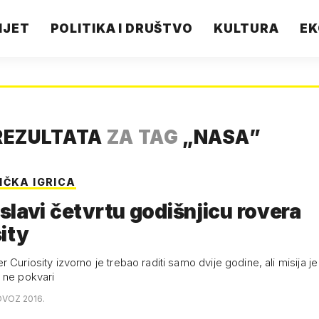
IJET
POLITIKA I DRUŠTVO
KULTURA
EK
REZULTATA
ZA TAG
„
NASA
”
IČKA IGRICA
lavi četvrtu godišnjicu rovera
ity
 Curiosity izvorno je trebao raditi samo dvije godine, ali misija j
 ne pokvari
OVOZ 2016.