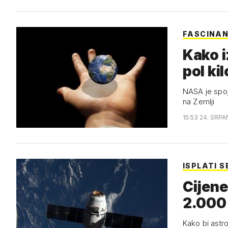
FASCINAN
Kako i
pol ki
NASA je spoj
na Zemlji
15:53 24. SRPA
ISPLATI S
Cijene
2.000 
Kako bi astro