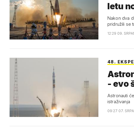
letu n
Nakon dva dan
pridružili se 
12:29 09. SRPA
48. EKSP
Astron
- evo 
Astronauti ć
istraživanja
09:27 07. SRPA