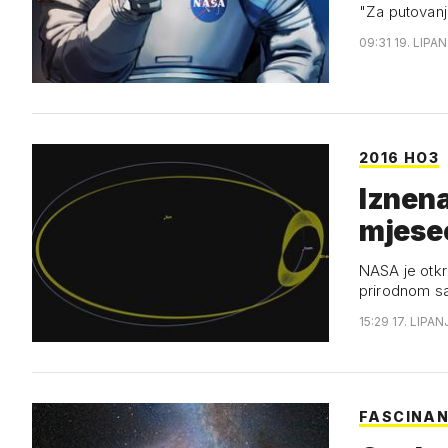
"Za putovanje
09:31 19. LIPAN
2016 HO3
Iznena
mjesec
NASA je otkri
prirodnom sa
15:29 17. LIPAN
FASCINA