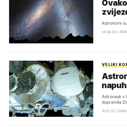
Ovako 
zvijez
Astronomi su
14:48 09. LIPA
VELIKI K
Astron
napuh
Astronauti s 
dopremila Dr
15:52 07. LIPAN