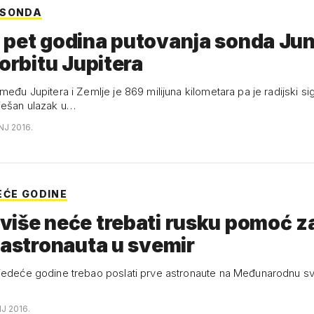
 SONDA
 pet godina putovanja sonda Ju
 orbitu Jupitera
među Jupitera i Zemlje je 869 milijuna kilometara pa je radijski sig
ješan ulazak u…
NJ 2016.
EĆE GODINE
iše neće trebati rusku pomoć z
 astronauta u svemir
jedeće godine trebao poslati prve astronaute na Međunarodnu s
NJ 2016.