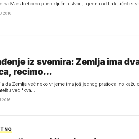
 na Mars trebamo puno ključnih stvari, a jedna od tih ključnih stvar
J 2016.
đenje iz svemira: Zemlja ima dv
a, recimo...
la da Zemlja već neko vrijeme ima još jednog pratioca, no kažu da
telitu već "kva…
J 2016.
NTNO