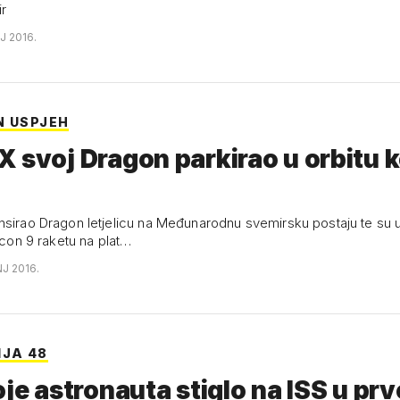
r
J 2016.
N USPJEH
 svoj Dragon parkirao u orbitu 
nsirao Dragon letjelicu na Međunarodnu svemirsku postaju te su
alcon 9 raketu na plat…
NJ 2016.
IJA 48
oje astronauta stiglo na ISS u pr