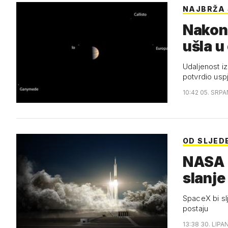
NAJBRŽA
Nakon
ušla u
Udaljenost iz
potvrdio usp
10:42 05. SRPA
OD SLJED
NASA v
slanje
SpaceX bi sl
postaju
13:38 30. LIPA