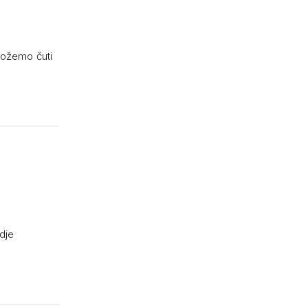
 možemo čuti
dje