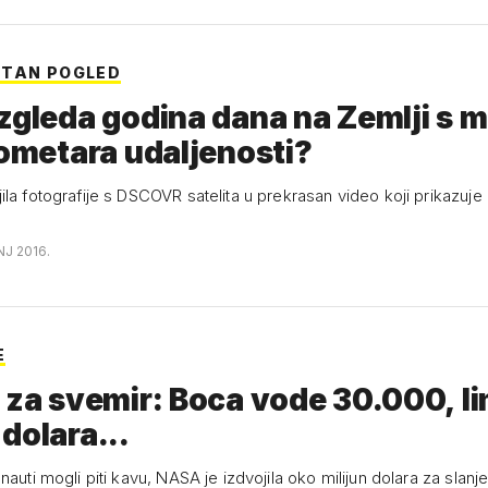
TAN POGLED
zgleda godina dana na Zemlji s mil
lometara udaljenosti?
ila fotografije s DSCOVR satelita u prekrasan video koji prikazuj
NJ 2016.
E
 za svemir: Boca vode 30.000, l
dolara...
nauti mogli piti kavu, NASA je izdvojila oko milijun dolara za slanj