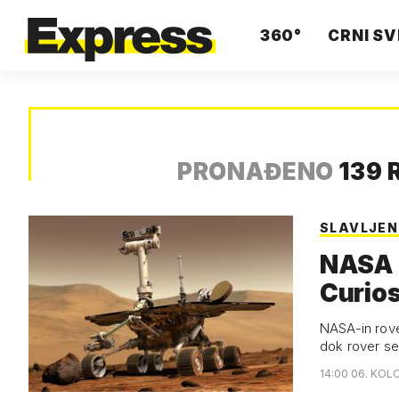
360°
CRNI SV
PRONAĐENO
139 
SLAVLJEN
NASA s
Curios
NASA-in rover
dok rover se
14:00 06. KOL