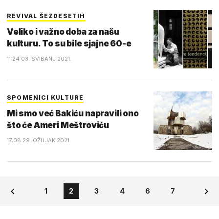
REVIVAL ŠEZDESETIH
Veliko i važno doba za našu
kulturu. To su bile sjajne 60-e
11:24 03. SVIBANJ 2021.
SPOMENICI KULTURE
Mi smo već Bakiću napravili ono
što će Ameri Meštroviću
17:08 29. OŽUJAK 2021.
1
2
3
4
6
7