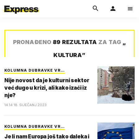
PRONAĐENO
89 REZULTATA
ZA TAG
„
KULTURA
”
KOLUMNA DUBRAVKE VR…
Nije novost da je kulturni sektor
već dugo u krizi, ali kako izaći iz
nje?
14:14 18. SIJEČANJ 2023.
KOLUMNA DUBRAVKE VR…
Je li nam Europa još tako daleka i