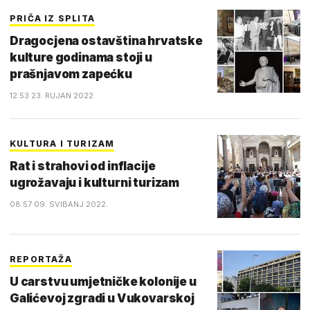
PRIČA IZ SPLITA
Dragocjena ostavština hrvatske
kulture godinama stoji u
prašnjavom zapećku
12:53 23. RUJAN 2022.
KULTURA I TURIZAM
Rat i strahovi od inflacije
ugrožavaju i kulturni turizam
08:57 09. SVIBANJ 2022.
REPORTAŽA
U carstvu umjetničke kolonije u
Galićevoj zgradi u Vukovarskoj