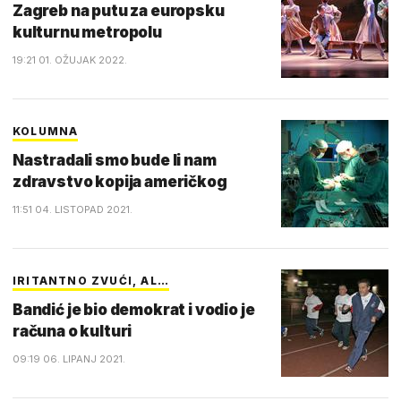
Zagreb na putu za europsku
kulturnu metropolu
19:21 01. OŽUJAK 2022.
KOLUMNA
Nastradali smo bude li nam
zdravstvo kopija američkog
11:51 04. LISTOPAD 2021.
IRITANTNO ZVUĆI, AL…
Bandić je bio demokrat i vodio je
računa o kulturi
09:19 06. LIPANJ 2021.