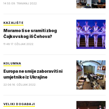
14:55 09. TRAVANJ 2022.
KAZALIŠTE
Moramo li se sramiti zbog
Čajkovskog ili Čehova?
11:48 17. OŽUJAK 2022.
KOLUMNA
Europa ne smije zaboraviti ni
umjetnike iz Ukrajine
22:06 16. OŽUJAK 2022.
VELIKI DOGAĐAJI