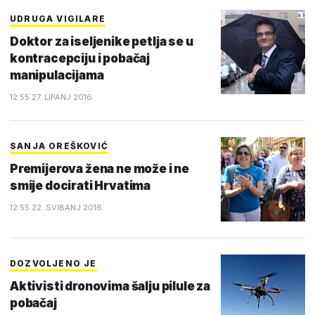
UDRUGA VIGILARE
Doktor za iseljenike petlja se u
kontracepciju i pobačaj
manipulacijama
12:55 27. LIPANJ 2016.
SANJA OREŠKOVIĆ
Premijerova žena ne može i ne
smije docirati Hrvatima
12:55 22. SVIBANJ 2016.
DOZVOLJENO JE
Aktivisti dronovima šalju pilule za
pobačaj