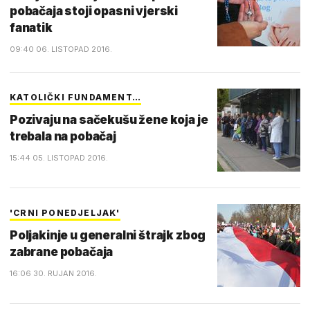
pobačaja stoji opasni vjerski
fanatik
09:40 06. LISTOPAD 2016.
KATOLIČKI FUNDAMENT…
Pozivaju na sačekušu žene koja je
trebala na pobačaj
15:44 05. LISTOPAD 2016.
'CRNI PONEDJELJAK'
Poljakinje u generalni štrajk zbog
zabrane pobačaja
16:06 30. RUJAN 2016.