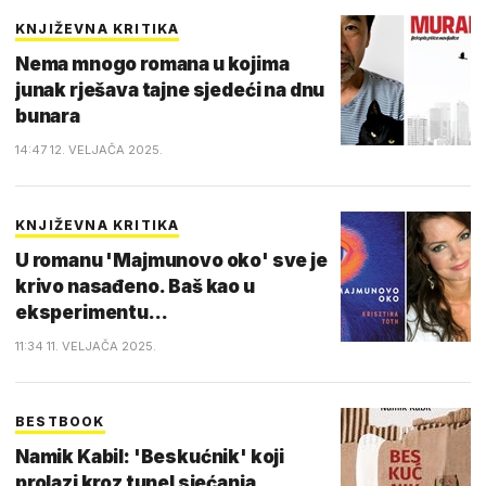
KNJIŽEVNA KRITIKA
Nema mnogo romana u kojima
junak rješava tajne sjedeći na dnu
bunara
14:47 12. VELJAČA 2025.
KNJIŽEVNA KRITIKA
U romanu 'Majmunovo oko' sve je
krivo nasađeno. Baš kao u
eksperimentu...
11:34 11. VELJAČA 2025.
BESTBOOK
Namik Kabil: 'Beskućnik' koji
prolazi kroz tunel sjećanja