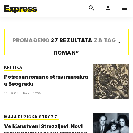
PRONAĐENO
27 REZULTATA
ZA TAG
„
ROMAN
”
KRITIKA
Potresan roman o stravi masakra
u Beogradu
14:39 06. LIPANJ 2025.
MAJA RUŽIČKA STROZZI
Veličanstveni Strozzijevi. Novi