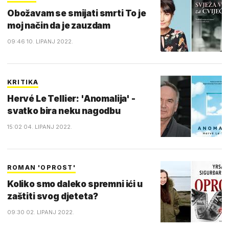
Obožavam se smijati smrti To je
moj način da je zauzdam
09:46 10. LIPANJ 2022.
KRITIKA
Hervé Le Tellier: 'Anomalija' -
svatko bira neku nagodbu
15:02 04. LIPANJ 2022.
ROMAN 'OPROST'
Koliko smo daleko spremni ići u
zaštiti svog djeteta?
09:30 02. LIPANJ 2022.