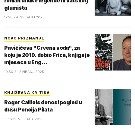
roman unuke legende hrvatskog
glumišta
17:20 24. SVIBANJ 2025.
NOVO PRIZNANJE
Pavičićeva "Crvena voda", za
koju je 2019. dobio Frica, knjiga je
mjeseca u Eng…
10:50 21. SVIBANJ 2025.
KNJIŽEVNA KRITIKA
Roger Caillois donosi pogled u
dušu Poncija Pilata
15:16 12. VELJAČA 2025.