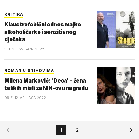
KRITIKA
Klaustrofobični odnos majke
alkoholičarke i senzitivnog
dječaka
13:11 26. SVIBANJ 2022.
ROMAN U STIHOVIMA
Milena Marković: 'Deca' - žena
teških misli za NIN-ovu nagradu
09:21 12. VELJAČA 2022.
1
2