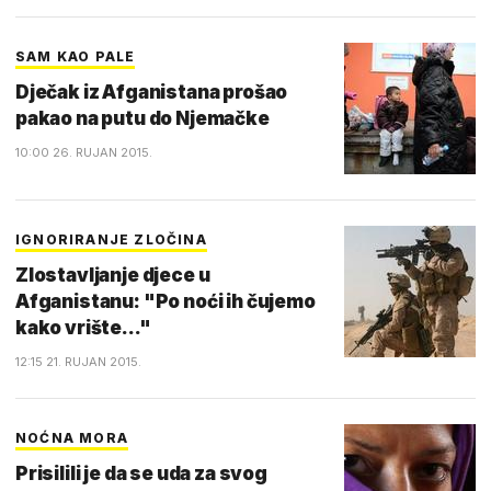
SAM KAO PALE
Dječak iz Afganistana prošao
pakao na putu do Njemačke
10:00 26. RUJAN 2015.
IGNORIRANJE ZLOČINA
Zlostavljanje djece u
Afganistanu: "Po noći ih čujemo
kako vrište..."
12:15 21. RUJAN 2015.
NOĆNA MORA
Prisilili je da se uda za svog