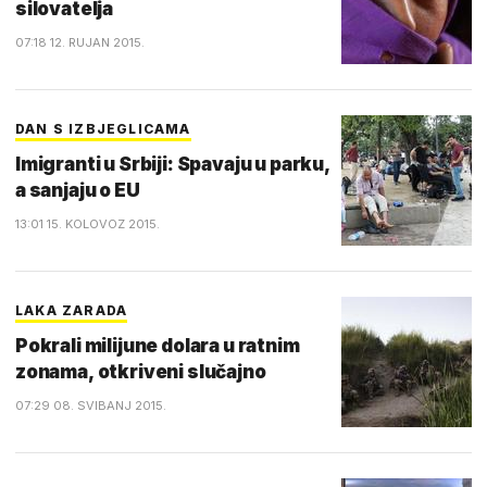
silovatelja
07:18 12. RUJAN 2015.
DAN S IZBJEGLICAMA
Imigranti u Srbiji: Spavaju u parku,
a sanjaju o EU
13:01 15. KOLOVOZ 2015.
LAKA ZARADA
Pokrali milijune dolara u ratnim
zonama, otkriveni slučajno
07:29 08. SVIBANJ 2015.