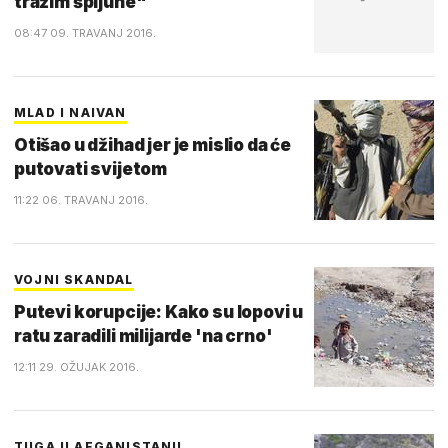
tražim špijune"
08:47 09. TRAVANJ 2016.
MLAD I NAIVAN
Otišao u džihad jer je mislio da će
putovati svijetom
11:22 06. TRAVANJ 2016.
VOJNI SKANDAL
Putevi korupcije: Kako su lopovi u
ratu zaradili milijarde 'na crno'
12:11 29. OŽUJAK 2016.
TUGA U AFGANISTANU