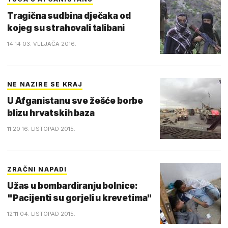
Tragična sudbina dječaka od
kojeg su strahovali talibani
14:14 03. VELJAČA 2016.
NE NAZIRE SE KRAJ
U Afganistanu sve žešće borbe
blizu hrvatskih baza
11:20 16. LISTOPAD 2015.
ZRAČNI NAPADI
Užas u bombardiranju bolnice:
"Pacijenti su gorjeli u krevetima"
12:11 04. LISTOPAD 2015.