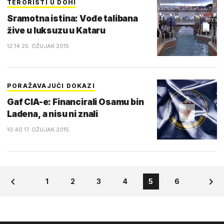
TERORISTI U DOHI
Sramotna istina: Vođe talibana
žive u luksuzu u Kataru
12:14 25. OŽUJAK 2015.
PORAŽAVAJUĆI DOKAZI
Gaf CIA-e: Financirali Osamu bin
Ladena, a nisu ni znali
10:40 17. OŽUJAK 2015.
1
2
3
4
5
6