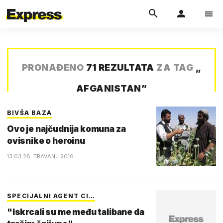
PRONAĐENO
71 REZULTATA
ZA TAG
„
AFGANISTAN
”
BIVŠA BAZA
Ovo je najčudnija komuna za
ovisnike o heroinu
13:03 28. TRAVANJ 2016.
SPECIJALNI AGENT CI…
"Iskrcali su me među talibane da