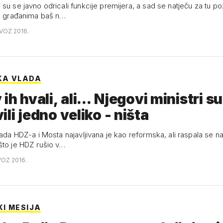
su se javno odricali funkcije premijera, a sad se natječu za tu po
je građanima baš n…
OVOZ 2016.
KA VLADA
ih hvali, ali... Njegovi ministri su
ili jedno veliko - ništa
lada HDZ-a i Mosta najavljivana je kao reformska, ali raspala se n
što je HDZ rušio v…
VOZ 2016.
I MESIJA