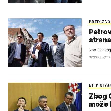
PREDIZB
Petro
strana
Izborna kamp
18:36 20. KOL
NIJE NI Č
Zbog O
može b