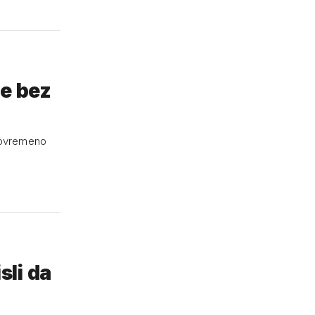
e bez
stovremeno
sli da