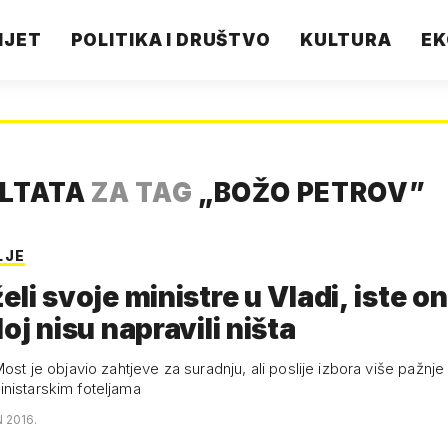
IJET
POLITIKA I DRUŠTVO
KULTURA
EK
ULTATA
ZA TAG
„
BOŽO PETROV
”
LJE
eli svoje ministre u Vladi, iste on
loj nisu napravili ništa
Most je objavio zahtjeve za suradnju, ali poslije izbora više pažnje
nistarskim foteljama
N 2016.