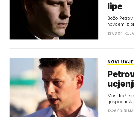
lipe
Božo Petrov j
novcem iz pr
13:03 04. RUJA
NOVI UVJE
Petrov
ucjenj
Most traži s
gospodarsko
12:26 03. RUJA