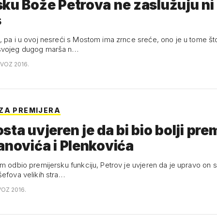
ku Bože Petrova ne zaslužuju ni 
s
, pa i u ovoj nesreći s Mostom ima zrnce sreće, ono je u tome št
svojeg dugog marša n…
OVOZ 2016.
ZA PREMIJERA
sta uvjeren je da bi bio bolji pre
anovića i Plenkovića
m odbio premijersku funkciju, Petrov je uvjeren da je upravo on s
šefova velikih stra…
VOZ 2016.