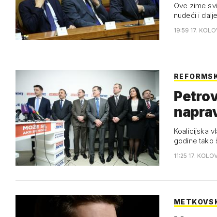
Ove zime svi 
nudeći i dal
19:59 17. KOL
REFORMS
Petrov 
naprav
Koalicijska v
godine tako 
11:25 17. KOLO
METKOVSK