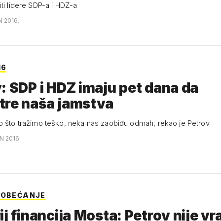
ti lidere SDP-a i HDZ-a
N 2016.
16
: SDP i HDZ imaju pet dana da
tre naša jamstva
o što tražimo teško, neka nas zaobiđu odmah, rekao je Petrov
N 2016.
 OBEĆANJE
ij financija Mosta: Petrov nije vra