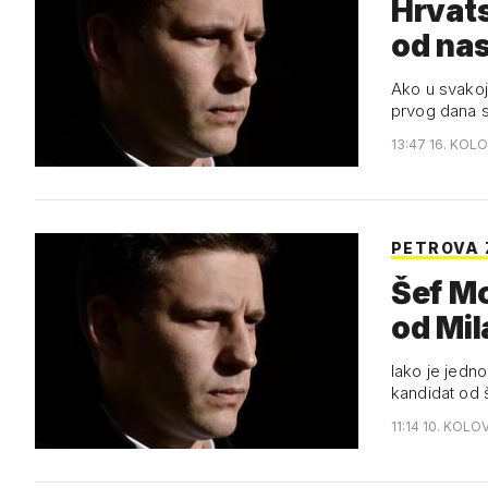
Hrvats
od na
Ako u svakoj
prvog dana 
13:47 16. KOL
PETROVA 
Šef Mo
od Mil
Iako je jedno
kandidat od 
11:14 10. KOLO