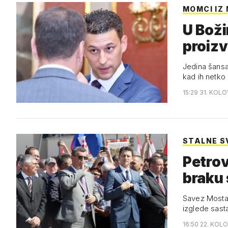
MOMCI IZ
U Boži
proizv
Jedina šansa
kad ih netko
15:29 31. KOL
STALNE S
Petrov 
braku
Savez Mosta i
izglede sasta
16:50 22. KOL