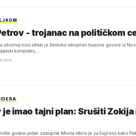
ILJKOM
etrov - trojanac na političkom c
u izbornoj noći sitlski je žestoko iskopirao Isusove govore iz Nov
ijanski kompleks,…
N 2016.
LIDERA
je imao tajni plan: Srušiti Zokija 
rošle godine jedan zastupnik Mosta otkrio je za Express kako Pe