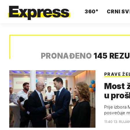
360°
CRNI SV
PRONAĐENO
145 REZ
PRAVE ŽE
Most ž
u proš
Prije izbora 
posvećuje mi
11:40 13. RUJA