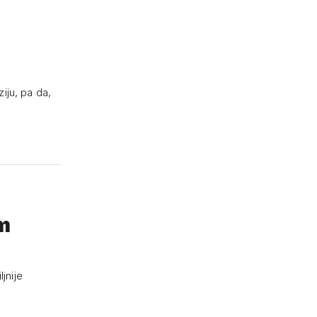
iju, pa da,
em
jnije