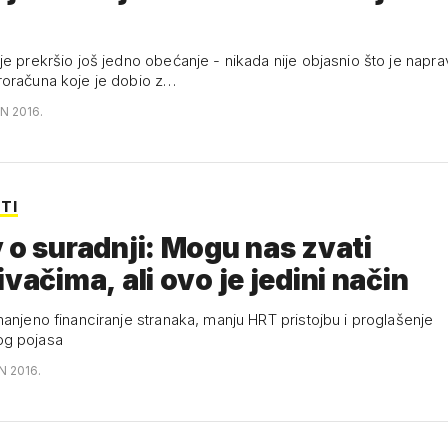
e prekršio još jedno obećanje - nikada nije objasnio što je napra
oračuna koje je dobio z…
N 2016.
TI
 o suradnji: Mogu nas zvati
ivačima, ali ovo je jedini način
manjeno financiranje stranaka, manju HRT pristojbu i proglašenje
g pojasa
N 2016.