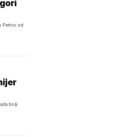
gori
o Petrov od
mijer
ada bolji