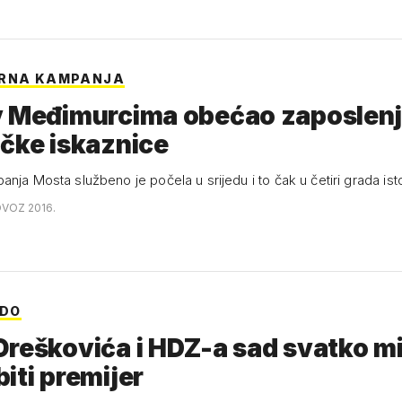
ORNA KAMPANJA
v Međimurcima obećao zaposlenj
čke iskaznice
anja Mosta službeno je počela u srijedu i to čak u četiri grada i
OVOZ 2016.
UDO
reškovića i HDZ-a sad svatko mi
iti premijer