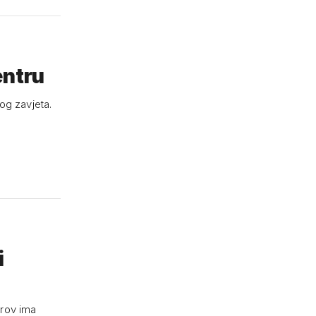
entru
og zavjeta.
i
trov ima