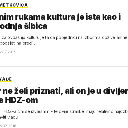
 METKOVIĆA
nim rukama kultura je ista kao i
odnja šibica
 za ovdašnju kulturu je ta da pobjednici na izborima dožive amnez
 podsjeti na predi…
OVOZ 2016.
VAĐE
ne želi priznati, ali on je u divlj
 s HDZ-om
 HDZ-a čini se izvjesnim - te dvije stranke imaju relativno najozbil
viti vladu
OVOZ 2016.