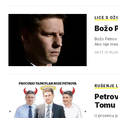
LICE S OŽ
Božo P
Božo Petrov 
Ako nije mes
08:27 13. RUJA
RUŠENJE 
Petrov 
Tomu
U prosincu p