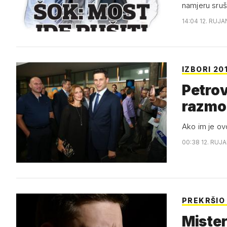
namjeru sruši
14:04 12. RUJA
IZBORI 20
Petrov
razmo
Ako im je ov
00:38 12. RUJA
PREKRŠIO
Mister