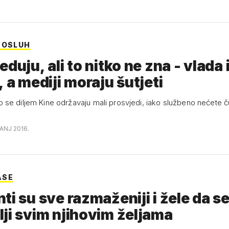
POSLUH
eduju, ali to nitko ne zna - vlada 
, a mediji moraju šutjeti
se diljem Kine održavaju mali prosvjedi, iako službeno nećete ču
ČANJ 2016.
ASE
ti su sve razmaženiji i žele da s
ji svim njihovim željama