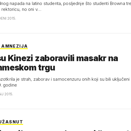
og napada na latino studenta, posljednje što studenti Browna tre
 rektoricu, no oni v…
ENI 2015.
 AMNEZIJA
u Kinezi zaboravili masakr na
nmeskom trgu
zotkrila je strah, zaborav i samocenzuru onih koji su bili uključen
. godine
NJ 2015.
 UŽASNUT