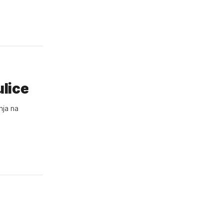
ulice
nja na