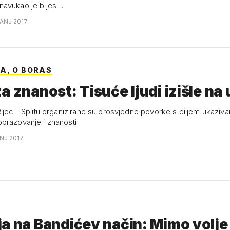
navukao je bijes…
ANJ 2017.
A, O BORAS
a znanost: Tisuće ljudi izišle na 
jeci i Splitu organizirane su prosvjedne povorke s ciljem ukaziva
brazovanje i znanosti
ANJ 2017.
a na Bandićev način: Mimo volje