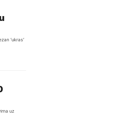
ju
vezan ‘ukras’
0
ovima uz