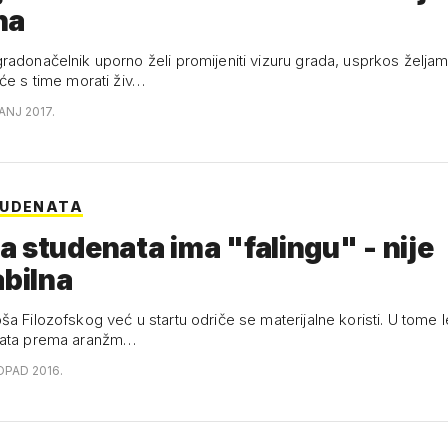
na
radonačelnik uporno želi promijeniti vizuru grada, usprkos želja
 će s time morati živ…
ANJ 2017.
TUDENATA
 studenata ima "falingu" - nije
abilna
a Filozofskog već u startu odriče se materijalne koristi. U tome l
nata prema aranžm…
OPAD 2016.