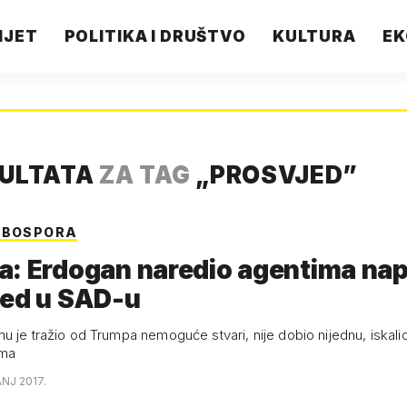
IJET
POLITIKA I DRUŠTVO
KULTURA
EK
ZULTATA
ZA TAG
„
PROSVJED
”
 BOSPORA
a: Erdogan naredio agentima na
jed u SAD-u
u je tražio od Trumpa nemoguće stvari, nije dobio nijednu, iskali
ima
ANJ 2017.