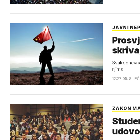
JAVNI NE
Prosvj
skriva
Svakodnevno 
njima
12:27 05. SIJE
ZAKON M
Studen
udovol