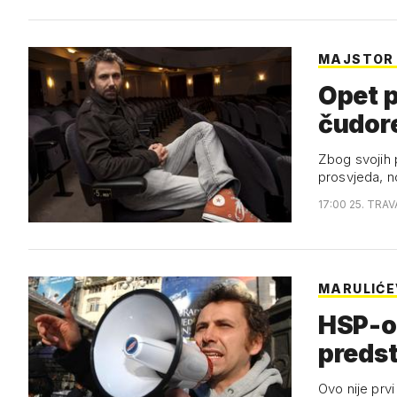
MAJSTOR
Opet p
čudor
Zbog svojih 
prosvjeda, n
17:00 25. TRAV
MARULIĆE
HSP-ov
predst
Ovo nije prvi