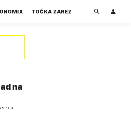
ONOMIX
TOČKA ZAREZ
pad na
o se na