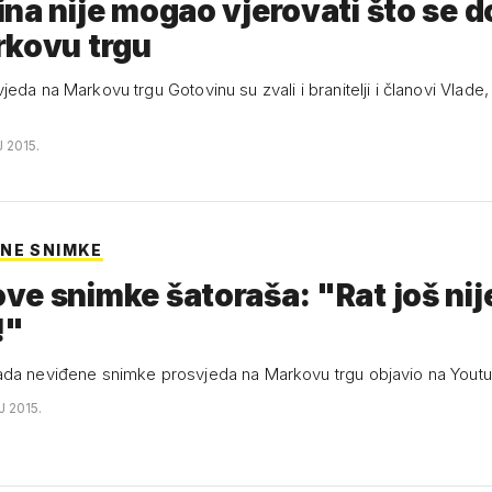
na nije mogao vjerovati što se 
rkovu trgu
eda na Markovu trgu Gotovinu su zvali i branitelji i članovi Vlade, a
J 2015.
NE SNIMKE
e snimke šatoraša: "Rat još nij
!"
da neviđene snimke prosvjeda na Markovu trgu objavio na Yout
J 2015.