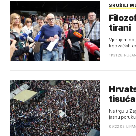
SRUŠILI M
Filozo
tirani
Vjerujem da j
trgovačkih c
11:31 26. RUJA
Hrvats
tisuća
Na trgu u Zag
jasnu poruku
09:22 02. LIPA