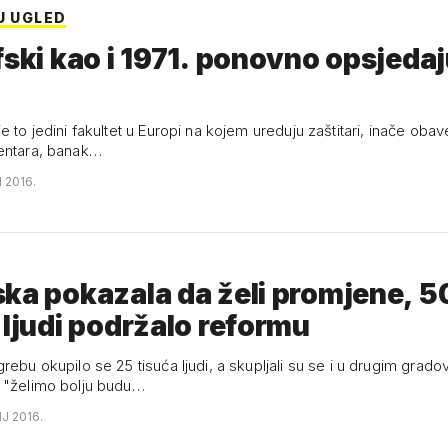
U UGLED
fski kao i 1971. ponovno opsjeda
e to jedini fakultet u Europi na kojem ureduju zaštitari, inače oba
entara, banak…
N 2016.
ka pokazala da želi promjene, 5
 ljudi podržalo reformu
rebu okupilo se 25 tisuća ljudi, a skupljali su se i u drugim grad
 "želimo bolju budu…
NJ 2016.