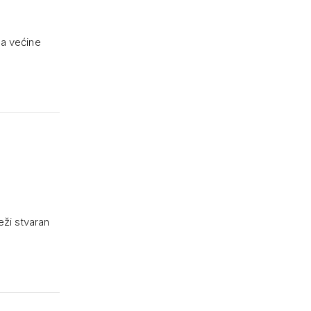
ma većine
eži stvaran