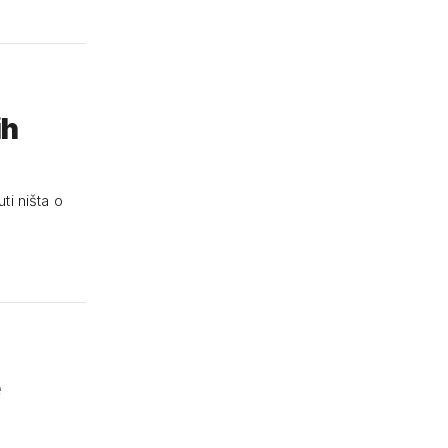
ih
ti ništa o
e