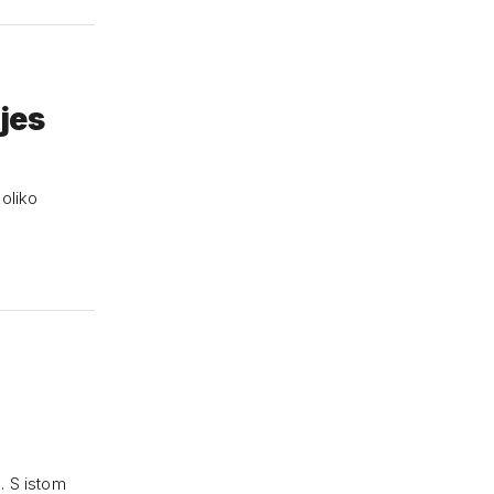
ijes
oliko
a. S istom