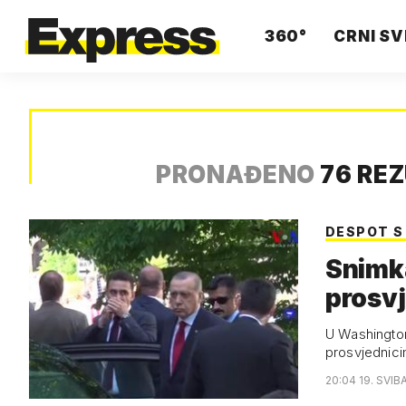
360°
CRNI SV
PRONAĐENO
76 RE
DESPOT S
Snimk
prosv
U Washington
prosvjednic
20:04 19. SVIB