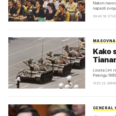
Nakon navodn
napasti svoju
09:40 18. STUD
MASOVNA
Kako s
Tiana
Louisa Lim ra
Pekingu 1989
10:52 23. SRPA
GENERAL