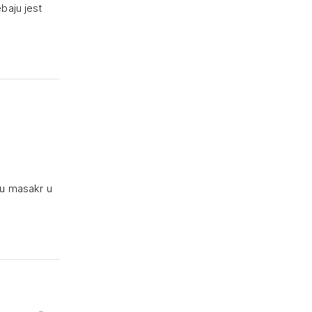
baju jest
i u masakr u