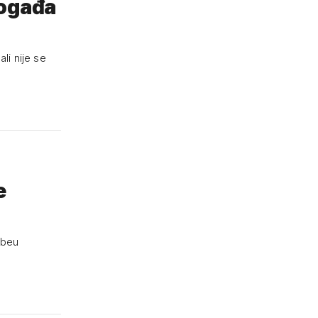
događa
li nije se
e
ubeu