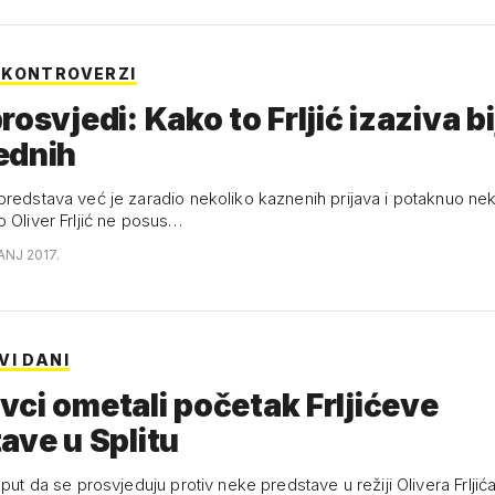
 KONTROVERZI
rosvjedi: Kako to Frljić izaziva b
ednih
predstava već je zaradio nekoliko kaznenih prijava i potaknuo nek
o Oliver Frljić ne posus…
ANJ 2017.
VI DANI
ci ometali početak Frljićeve
ave u Splitu
 put da se prosvjeduju protiv neke predstave u režiji Olivera Frljić