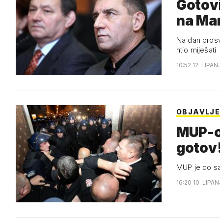
Gotovi
na Ma
Na dan prosvj
htio miješati
10:52 12. LIPAN
OBJAVLJE
MUP-ov
gotov
MUP je do sa
16:20 10. LIPAN