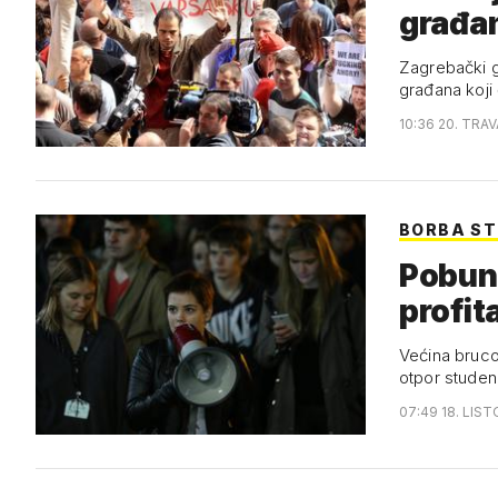
građa
Zagrebački g
građana koji
10:36 20. TRAV
BORBA S
Pobuna
profit
Većina brucoš
otpor stude
07:49 18. LIST