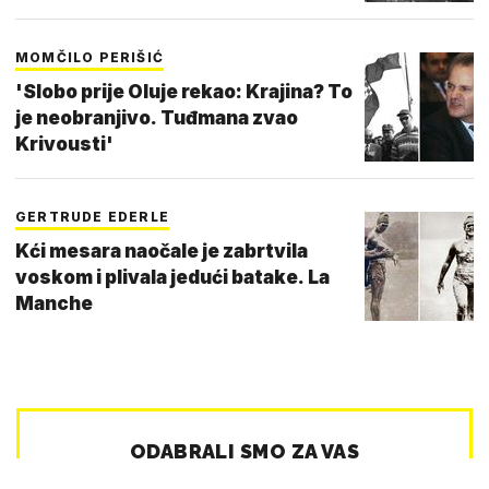
MOMČILO PERIŠIĆ
'Slobo prije Oluje rekao: Krajina? To
je neobranjivo. Tuđmana zvao
Krivousti'
GERTRUDE EDERLE
Kći mesara naočale je zabrtvila
voskom i plivala jedući batake. La
Manche