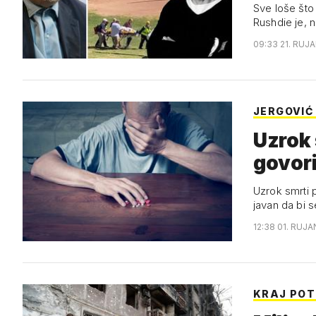
Sve loše što
Rushdie je, 
09:33 21. RUJA
JERGOVIĆ 
Uzrok 
govori
Uzrok smrti p
javan da bi se
12:38 01. RUJA
KRAJ POT