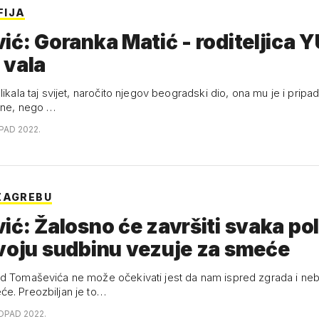
FIJA
ić: Goranka Matić - roditeljica 
 vala
likala taj svijet, naročito njegov beogradski dio, ona mu je i pripada
ane, nego …
OPAD 2022.
ZAGREBU
ić: Žalosno će završiti svaka pol
voju sudbinu vezuje za smeće
d Tomaševića ne može očekivati jest da nam ispred zgrada i neb
e. Preozbiljan je to…
TOPAD 2022.