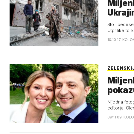
Miljen
Ukraji
Sto i pedeset
Otprilike toli
10:10 17. KOLO
ZELENSKI
Miljen
pokazu
Nijedna fotog
editorijal Ol
09:11 09. KOL