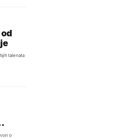
 od
je
ijih talenata
u…
vori o