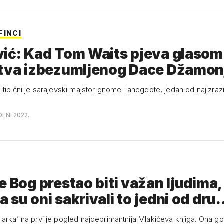
FINCI
ić: Kad Tom Waits pjeva glasom
stva izbezumljenog Dace Džamon
 tipični je sarajevski majstor gnome i anegdote, jedan od najizrazit
DENI 2022.
e Bog prestao biti važan ljudima,
 su oni sakrivali to jedni od dr
 arka’ na prvi je pogled najdeprimantnija Mlakićeva knjiga. Ona go