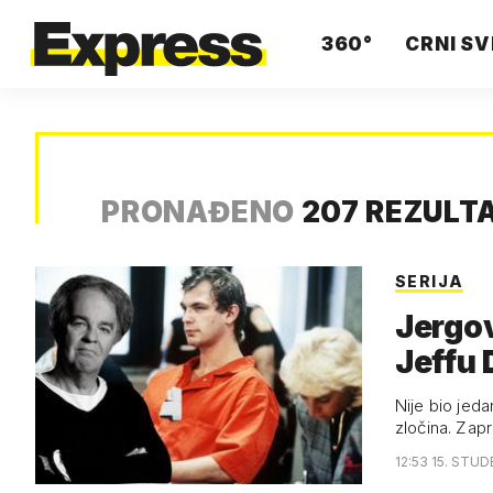
360°
CRNI SV
PRONAĐENO
207 REZULT
SERIJA
Jergov
Jeffu
Nije bio jeda
zločina. Zap
12:53 15. STUD