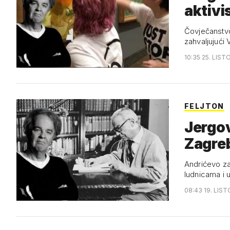
aktivi
Čovječanstvo
zahvaljujući
10:35 25. LIST
FELJTON
Jergov
Zagre
Andrićevo zag
ludnicama i 
08:43 19. LIS