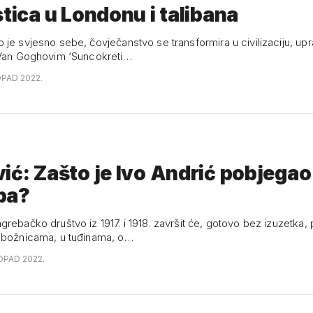
stica u Londonu i talibana
 je svjesno sebe, čovječanstvo se transformira u civilizaciju, up
 Van Goghovim ‘Suncokreti…
OPAD 2022.
ić: Zašto je Ivo Andrić pobjegao 
ba?
rebačko društvo iz 1917. i 1918. završit će, gotovo bez izuzetka,
ubožnicama, u tuđinama, o…
TOPAD 2022.