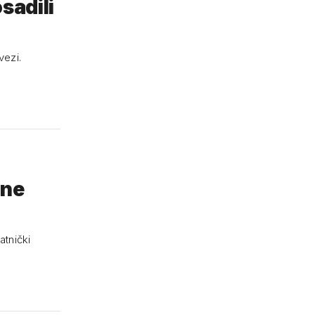
sadili
vezi.
 ne
atnički