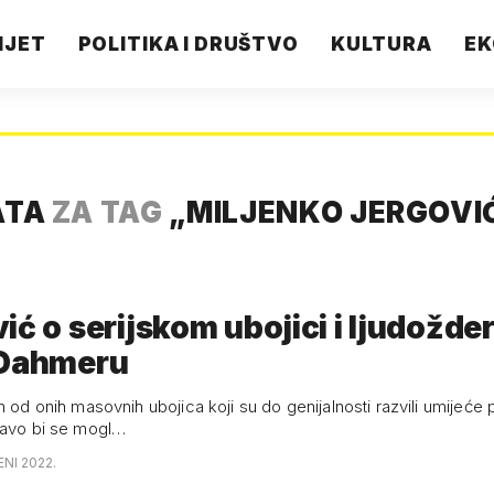
IJET
POLITIKA I DRUŠTVO
KULTURA
EK
ATA
ZA TAG
„
MILJENKO JERGOVI
ić o serijskom ubojici i ljudožde
 Dahmeru
n od onih masovnih ubojica koji su do genijalnosti razvili umijeće p
ravo bi se mogl…
ENI 2022.