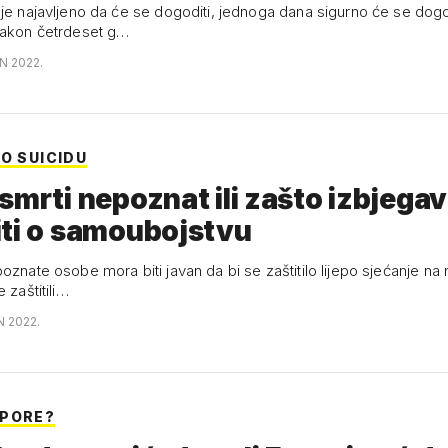
 je najavljeno da će se dogoditi, jednoga dana sigurno će se dogo
nakon četrdeset g…
N 2022.
O SUICIDU
smrti nepoznat ili zašto izbjeg
ti o samoubojstvu
oznate osobe mora biti javan da bi se zaštitilo lijepo sjećanje na n
 zaštitili…
N 2022.
PORE?