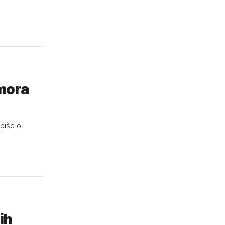
 mora
 piše o
ih