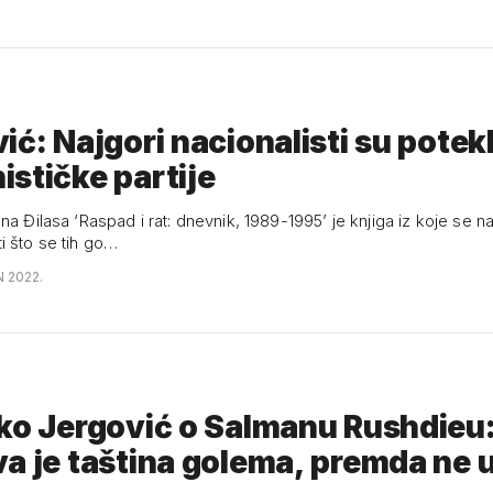
ić: Najgori nacionalisti su potekl
stičke partije
na Đilasa ‘Raspad i rat: dnevnik, 1989-1995’ je knjiga iz koje se n
 što se tih go…
N 2022.
ko Jergović o Salmanu Rushdieu
a je taština golema, premda ne u