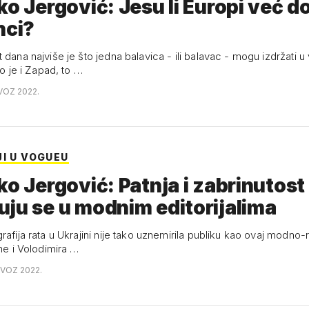
ko Jergović: Jesu li Europi već do
nci?
 dana najviše je što jedna balavica - ili balavac - mogu izdržati u 
ko je i Zapad, to …
VOZ 2022.
JI U VOGUEU
ko Jergović: Patnja i zabrinutost
ju se u modnim editorijalima
rafija rata u Ukrajini nije tako uznemirila publiku kao ovaj modno-r
ene i Volodimira …
OVOZ 2022.