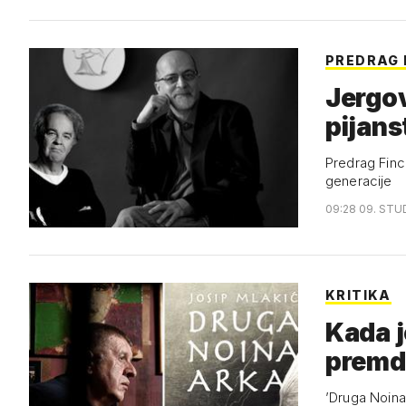
PREDRAG 
Jergov
pijan
Predrag Finci
generacije
09:28 09. STU
KRITIKA
Kada j
premda
’Druga Noina