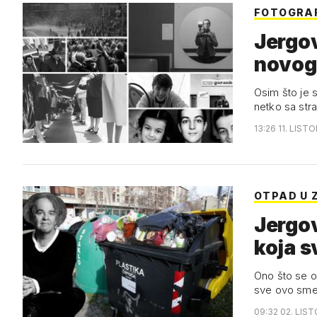
FOTOGRA
Jergov
novog
Osim što je s
netko sa str
13:26 11. LIST
OTPAD U 
Jergov
koja s
Ono što se o
sve ovo smeć
09:32 02. LIS