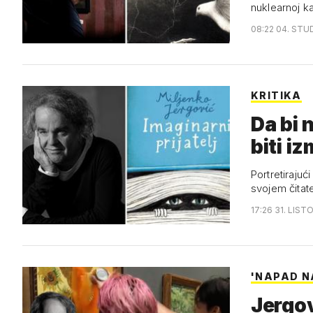
nuklearnoj k
08:22 04. STU
KRITIKA
Da bi 
biti iz
Portretirajuć
svojem čitat
17:26 31. LIST
'NAPAD N
Jergov