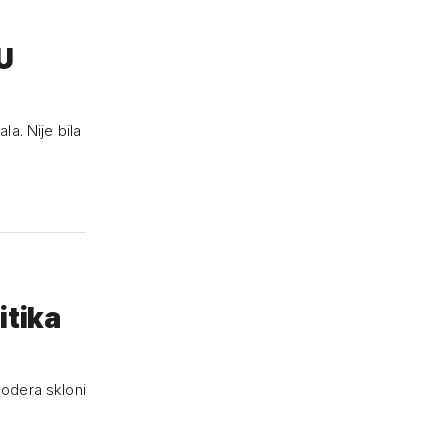
YU
la. Nije bila
itika
odera skloni