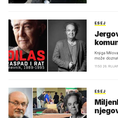
ESEJ
Jergov
komuni
Knjiga Milova
može doznati
11:50 26. RUJA
ESEJ
Miljen
njegov