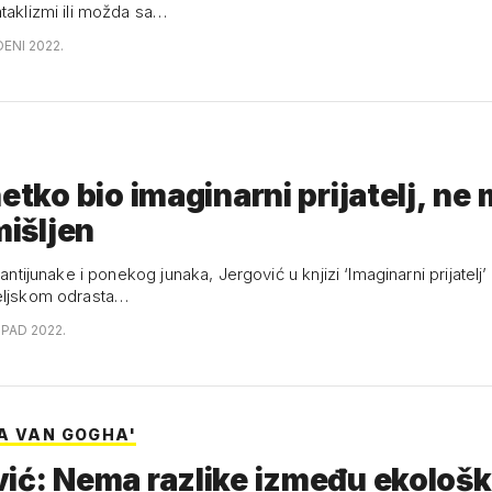
ataklizmi ili možda sa…
DENI 2022.
netko bio imaginarni prijatelj, ne
mišljen
i antijunake i ponekog junaka, Jergović u knjizi ‘Imaginarni prijatelj’
eljskom odrasta…
OPAD 2022.
A VAN GOGHA'
ić: Nema razlike između ekološk