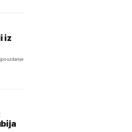
i iz
ajpouzdanije
:
bija